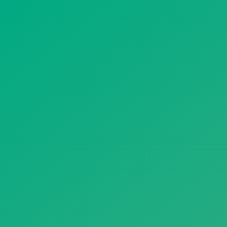
遥想公瑾当年，小乔初嫁了，雄姿英发。
羽扇纶巾，谈笑间，樯橹灰飞烟灭。
故国神游，多情应笑我，早生华发。
人生如梦，一尊还酹江月。